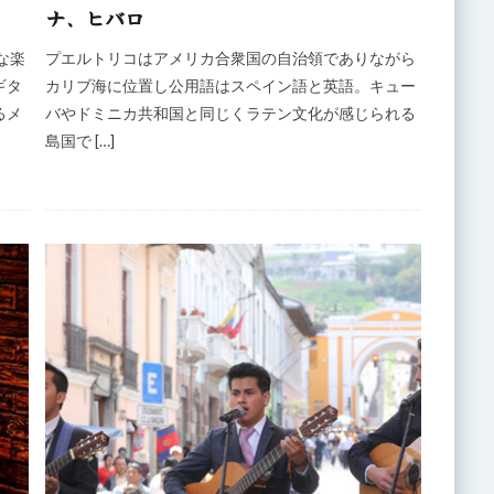
ナ、ヒバロ
な楽
プエルトリコはアメリカ合衆国の自治領でありながら
ギタ
カリブ海に位置し公用語はスペイン語と英語。キュー
るメ
バやドミニカ共和国と同じくラテン文化が感じられる
島国で […]