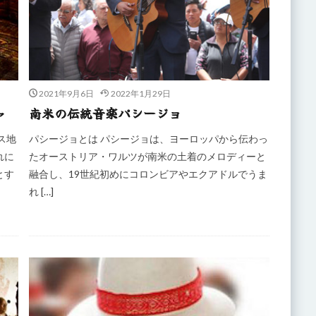
2021年9月6日
2022年1月29日
ャ
南米の伝統音楽パシージョ
ス地
パシージョとは パシージョは、ヨーロッパから伝わっ
れに
たオーストリア・ワルツが南米の土着のメロディーと
とす
融合し、19世紀初めにコロンビアやエクアドルでうま
れ […]