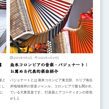
2021年9月6日
2022年1月29日
薦
南米コロンビアの音楽・バジェナート｜
お薦め&代表的楽曲紹介
楽と
バジェナートとは 南米コロンビア東北部、カリブ海沿
とし
岸地域発祥の音楽ジャンル。コロンビアで最も聞かれ
に
ている大衆音楽です。 打楽器とアコーディオンの音色
が […]