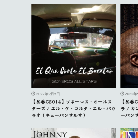
2022年9月5日
2022
【品番CS014】ソネーロス・オールス
【品番C
ターズ / エル・ケ・コルタ・エル・バカ
ラ / 
ラオ（キューバンサルサ）
ーバン