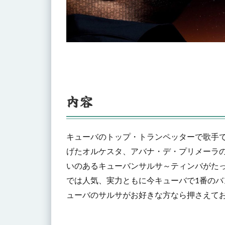
内容
キューバのトップ・トランペッターで歌手で
げたオルケスタ、アバナ・デ・プリメーラ
いのあるキューバンサルサ～ティンバがた
では人気、実力ともに今キューバで1番の
ューバのサルサがお好きな方なら押さえてお