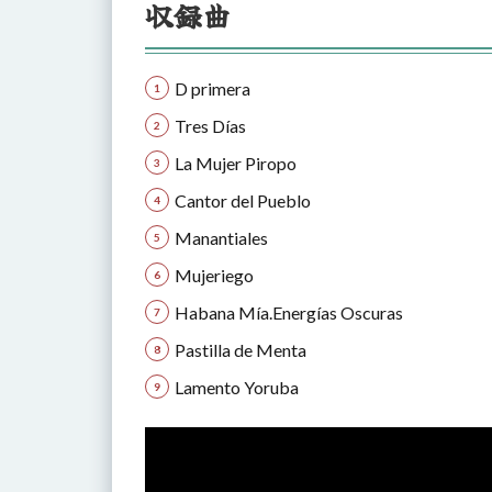
収録曲
D primera
Tres Días
La Mujer Piropo
Cantor del Pueblo
Manantiales
Mujeriego
Habana Mía.Energías Oscuras
Pastilla de Menta
Lamento Yoruba