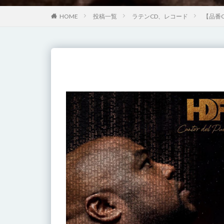
HOME
投稿一覧
ラテンCD、レコード
【品番