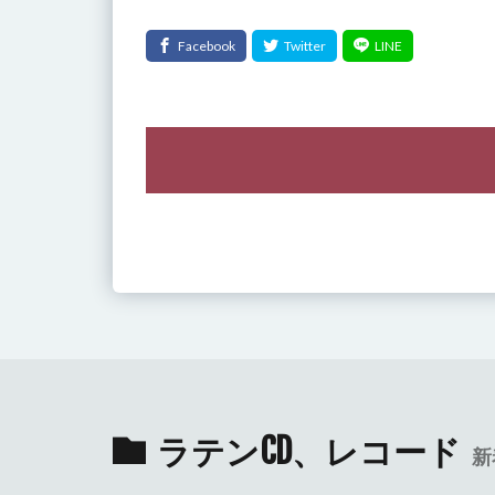
ラテンCD、レコード
新