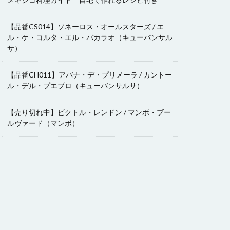
【品番CS014】ソネーロス・オールスターズ / エ
ル・ケ・コルタ・エル・バカラオ（キューバンサル
サ）
【品番CH011】アバナ・デ・プリメーラ / カントー
ル・デル・プエブロ（キューバンサルサ）
【売り切れ中】ビクトル・レンドン / マンボ・ブー
ルヴァード（マンボ）