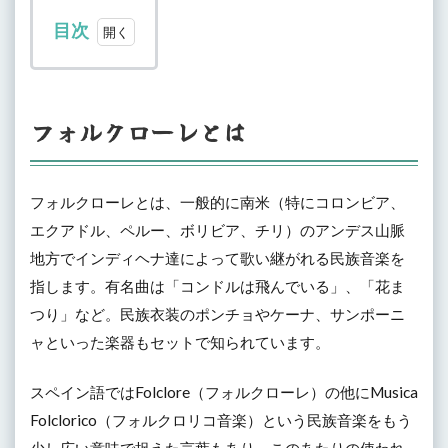
目次
1
フォ
ルク
ロー
フォルクローレとは
レと
は
2
フォルクローレとは、一般的に南米（特にコロンビア、
フォ
エクアドル、ペルー、ボリビア、チリ）のアンデス山脈
ルク
ロー
地方でインディヘナ達によって歌い継がれる民族音楽を
レの
指します。有名曲は「コンドルは飛んでいる」、「花ま
起
源、
つり」など。民族衣装のポンチョやケーナ、サンポーニ
歴史
ャといった楽器もセットで知られています。
3
アン
スペイン語ではFolclore（フォルクローレ）の他にMusica
デ
Folclorico（フォルクロリコ音楽）という民族音楽をもう
ス・
フォ
少し広い意味で捉えた言葉もあり、このあたりの使われ