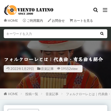
HOME
ご利用案内
お問合せ
カートを見る
フォルクローレとは｜代表曲・有名曲も紹介
2022年1月29日
音楽記事
19552view
HOME
投稿一覧
音楽記事
フォルクローレとは｜代表曲・