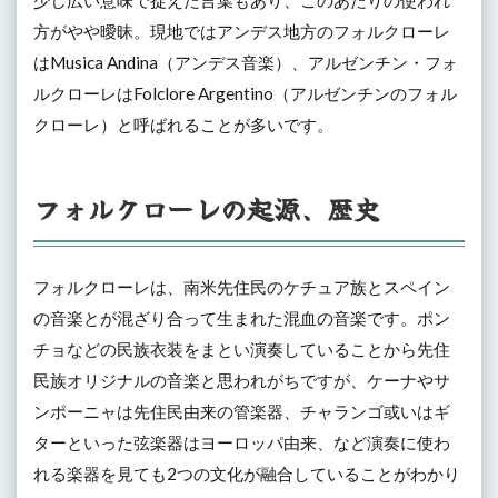
ルク
方がやや曖昧。現地ではアンデス地方のフォルクローレ
ロー
レの
はMusica Andina（アンデス音楽）、アルゼンチン・フォ
有名
ルクローレはFolclore Argentino（アルゼンチンのフォル
曲、
代表
クローレ）と呼ばれることが多いです。
曲
4
フォルクローレの起源、歴史
アル
ゼン
チン
のフ
ォル
フォルクローレは、南米先住民のケチュア族とスペイン
クロ
の音楽とが混ざり合って生まれた混血の音楽です。ポン
ーレ
チョなどの民族衣装をまとい演奏していることから先住
民族オリジナルの音楽と思われがちですが、ケーナやサ
ンポーニャは先住民由来の管楽器、チャランゴ或いはギ
ターといった弦楽器はヨーロッパ由来、など演奏に使わ
れる楽器を見ても2つの文化が融合していることがわかり