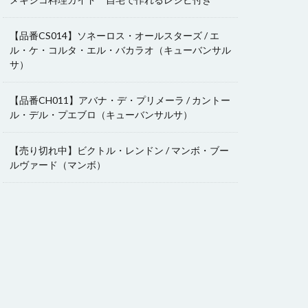
【品番CS014】ソネーロス・オールスターズ / エ
ル・ケ・コルタ・エル・バカラオ（キューバンサル
サ）
【品番CH011】アバナ・デ・プリメーラ / カントー
ル・デル・プエブロ（キューバンサルサ）
【売り切れ中】ビクトル・レンドン / マンボ・ブー
ルヴァード（マンボ）