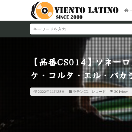
H
【品番CS014】ソネーロ
ケ・コルタ・エル・バカ
2022年11月28日
ラテンCD、レコード
501view