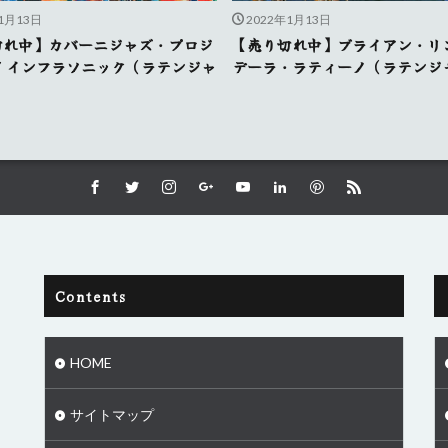
1月13日
2022年1月13日
切れ中】カバーニジャズ・プロジ
【売り切れ中】ブライアン・リン
/ インフラソニック（ラテンジャ
デーラ・ラティーノ（ラテンジ
Contents
HOME
サイトマップ