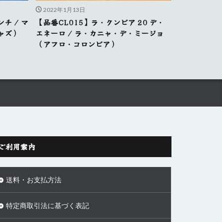
2022年1月13日
チ / マ
【品番CL015】ラ・クンビア 20 デ・
ャズ）
エネーロ / ラ・カニャ・デ・ミージョ
（アフロ・コロンビア）
ご利用案内
送料・お支払方法
特定商取引法に基づく表記