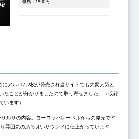
価格
：1900円
初めにアルバム2枚が発売され当サイトでも大変人気と
ていたことが分かりましたので取り寄せました。（収録
ています）
ンサルサの内容。ヨーロッパレーベルからの発売です
ており雰囲気のある良いサウンドに仕上がっています。