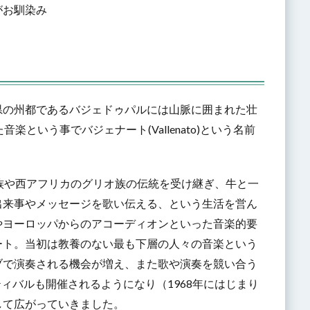
がお馴染み
県の州都であるバジェドゥパルには山脈に囲まれた壮
音楽という事でバジェナート(Vallenato)という名前
族や西アフリカのグリオ族の伝統を受け継ぎ、牛と一
出来事やメッセージを歌い伝える、という生活を営ん
やヨーロッパからのアコーディオンといった音楽的要
ート。当初は教養のない最も下層の人々の音楽という
ブで演奏される機会が増え、また歌や演奏を競い合う
う有名フェスティバルも開催されるようになり（1968年にはじまり
して広がっていきました。