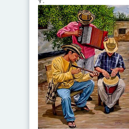
す。
3
バジ
ェナ
ート
のお
薦め
音
源、
代表
的楽
曲