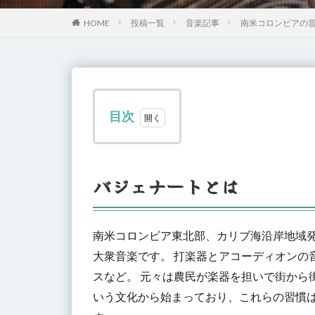
HOME
投稿一覧
音楽記事
南米コロンビアの
目次
1
バジ
ェナ
バジェナートとは
ート
とは
2
南米コロンビア東北部、カリブ海沿岸地域
バジ
ェナ
大衆音楽です。 打楽器とアコーディオンの
ート
スなど。 元々は農民が楽器を担いで街から
の歴
いう文化から始まっており、これらの習慣
史