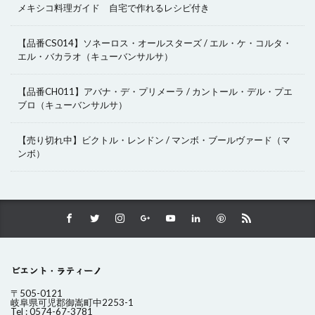
メキシコ料理ガイド 自宅で作れるレシピ付き
【品番CS014】ソネーロス・オールスターズ / エル・ケ・コルタ・
エル・バカラオ（キューバンサルサ）
【品番CH011】アバナ・デ・プリメーラ / カントール・デル・プエ
ブロ（キューバンサルサ）
【売り切れ中】ビクトル・レンドン / マンボ・ブールヴァード（マ
ンボ）
ビエント・ラティーノ
〒505-0121
岐阜県可児郡御嵩町中2253-1
Tel : 0574-67-3781