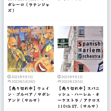
ボレーロ（ラテンジャ
ズ）
2021年9月1日
2021年9月1日
2022年5月24日
2022年2月5日
【売り切れ中】ウェイ
【売り切れ中】スパニ
ン・ゴルベア / サボレ
ッシュ・ハーレム・オ
アンド（サルサ）
ーケストラ / アクロス
110th ST.（サルサ）