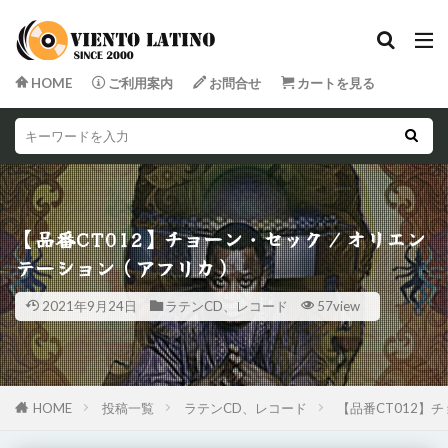
HOME
ご利用案内
お問合せ
カートを見る
【品番CT012】チョーン・セック / オリエン
テーション（アフリカ）
2021年9月24日
ラテンCD、レコード
57view
HOME
投稿一覧
ラテンCD、レコード
【品番CT012】