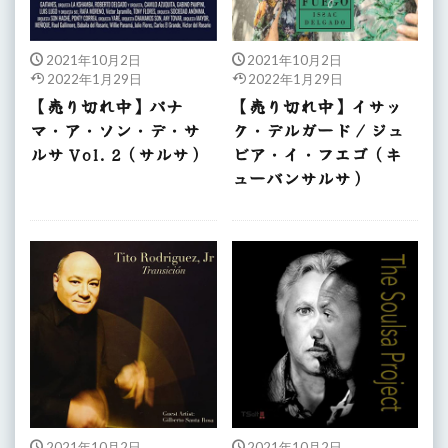
2021年10月2日
2021年10月2日
2022年1月29日
2022年1月29日
【売り切れ中】パナ
【売り切れ中】イサッ
マ・ア・ソン・デ・サ
ク・デルガード / ジュ
ルサ Vol. 2（サルサ）
ビア・イ・フエゴ（キ
ューバンサルサ）
2021年10月2日
2021年10月2日