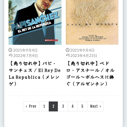
2021年9月4日
2021年9月4日
2022年7月4日
2023年4月23日
【売り切れ中】パピ・
【売り切れ中】ペド
サンチェス / El Rey De
ロ・アスナール / オル
La Republica（メレン
ゴール～ボルヘスに捧
ゲ）
ぐ（アルゼンチン）
Prev
1
2
3
4
5
Next