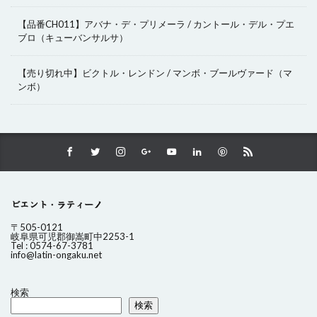
【品番CH011】アバナ・デ・プリメーラ / カントール・デル・プエ
ブロ（キューバンサルサ）
【売り切れ中】ビクトル・レンドン / マンボ・ブールヴァード（マ
ンボ）
ビエント・ラティーノ
〒505-0121
岐阜県可児郡御嵩町中2253-1
Tel : 0574-67-3781
info@latin-ongaku.net
検索
検索