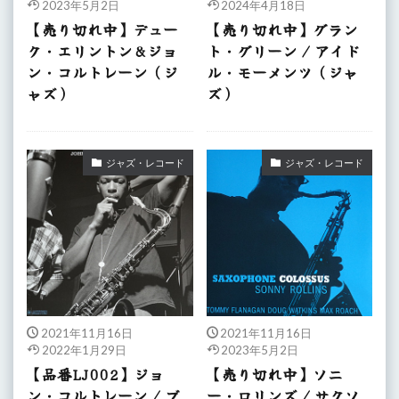
2023年5月2日
2024年4月18日
【売り切れ中】デュー
【売り切れ中】グラン
ク・エリントン&ジョ
ト・グリーン / アイド
ン・コルトレーン（ジ
ル・モーメンツ（ジャ
ャズ）
ズ）
ジャズ・レコード
ジャズ・レコード
2021年11月16日
2021年11月16日
2022年1月29日
2023年5月2日
【品番LJ002】ジョ
【売り切れ中】ソニ
ン・コルトレーン / ブ
ー・ロリンズ / サクソ