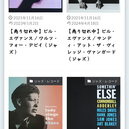
2021年11月16日
2021年11月16日
2023年5月2日
2024年4月18日
【売り切れ中】ビル・
【売り切れ中】ビル・
エヴァンス / ワルツ・
エヴァンス / サンデ
フォー・デビイ（ジャ
ィ・アット・ザ・ヴィ
ズ）
レッジ・ヴァンガード
（ジャズ）
ジャズ・レコード
ジャズ・レコード