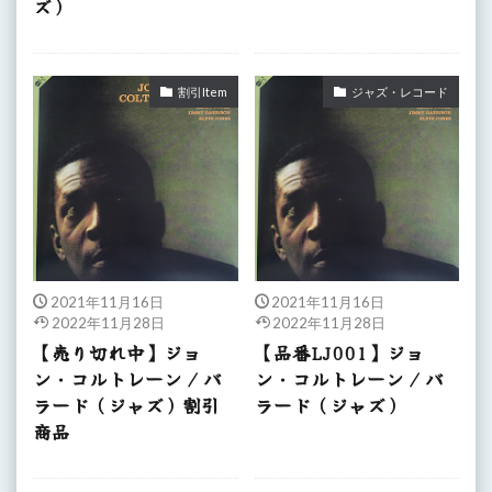
ズ）
割引Item
ジャズ・レコード
2021年11月16日
2021年11月16日
2022年11月28日
2022年11月28日
【売り切れ中】ジョ
【品番LJ001】ジョ
ン・コルトレーン / バ
ン・コルトレーン / バ
ラード（ジャズ）割引
ラード（ジャズ）
商品