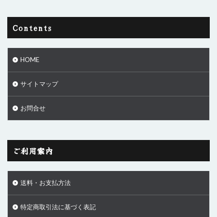
Contents
HOME
サイトマップ
お問合せ
ご利用案内
送料・お支払方法
特定商取引法に基づく表記