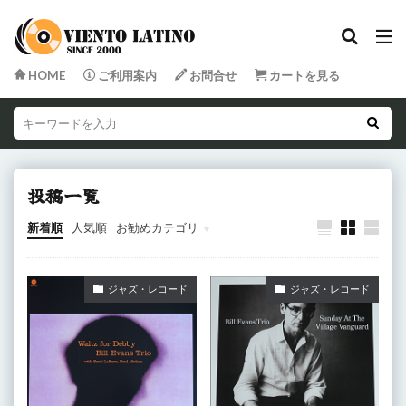
HOME
ご利用案内
お問合せ
カートを見る
投稿一覧
新着順
人気順
お勧めカテゴリ
音楽記事
ジャズ・レコード
ジャズ・レコード