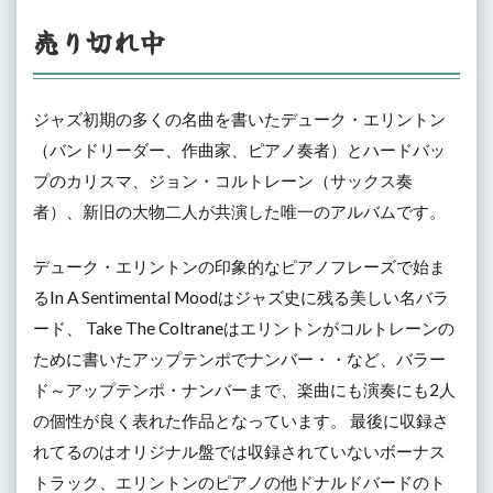
売り切れ中
ジャズ初期の多くの名曲を書いたデューク・エリントン
（バンドリーダー、作曲家、ピアノ奏者）とハードバッ
プのカリスマ、ジョン・コルトレーン（サックス奏
者）、新旧の大物二人が共演した唯一のアルバムです。
デューク・エリントンの印象的なピアノフレーズで始ま
るIn A Sentimental Moodはジャズ史に残る美しい名バラ
ード、 Take The Coltraneはエリントンがコルトレーンの
ために書いたアップテンポでナンバー・・など、バラー
ド～アップテンポ・ナンバーまで、楽曲にも演奏にも2人
の個性が良く表れた作品となっています。 最後に収録さ
れてるのはオリジナル盤では収録されていないボーナス
トラック、エリントンのピアノの他ドナルドバードのト