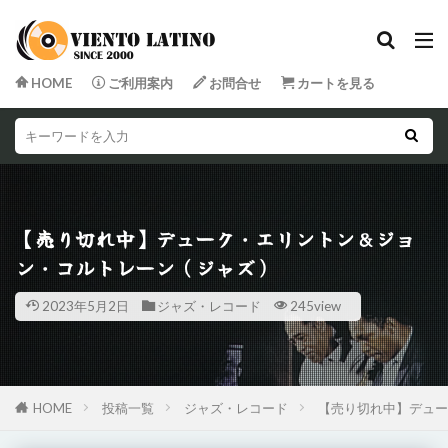
HOME
ご利用案内
お問合せ
カートを見る
【売り切れ中】デューク・エリントン&ジョ
ン・コルトレーン（ジャズ）
2023年5月2日
ジャズ・レコード
245view
HOME
投稿一覧
ジャズ・レコード
【売り切れ中】デュー