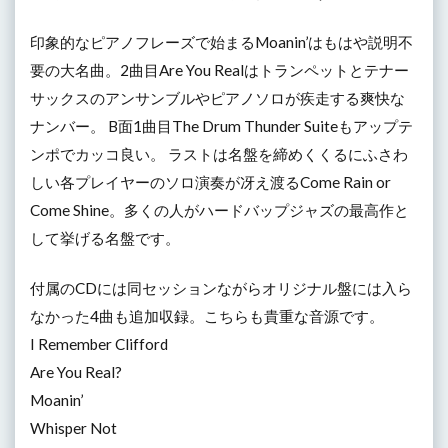
印象的なピアノフレーズで始まるMoanin’はもはや説明不
要の大名曲。2曲目Are You Realはトランペットとテナー
サックスのアンサンブルやピアノソロが疾走する爽快な
ナンバー。 B面1曲目The Drum Thunder Suiteもアップテ
ンポでカッコ良い。 ラストは名盤を締めくくるにふさわ
しい各プレイヤーのソロ演奏が冴え渡るCome Rain or
Come Shine。多くの人がハードバップジャズの最高作と
して挙げる名盤です。
付属のCDには同セッションながらオリジナル盤には入ら
なかった4曲も追加収録。こちらも貴重な音源です。
I Remember Clifford
Are You Real?
Moanin’
Whisper Not