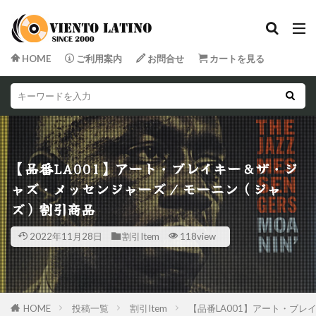
HOME
ご利用案内
お問合せ
カートを見る
【品番LA001】アート・ブレイキー&ザ・ジ
ャズ・メッセンジャーズ / モーニン（ジャ
ズ）割引商品
2022年11月28日
割引Item
118view
HOME
投稿一覧
割引Item
【品番LA001】アート・ブレ