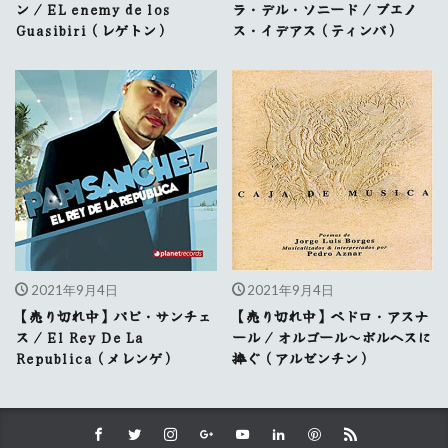
ン / EL enemy de los
ラ・デル・ソニード / ブエノ
Guasibiri（レゲトン）
ス・イデアス（ティンバ）
2021年9月4日
2021年9月4日
【売り切れ中】パピ・サンチェ
【売り切れ中】ペドロ・アスナ
ス / El Rey De La
ール / オルゴール～ボルヘスに
Republica（メレンゲ）
捧ぐ（アルゼンチン）