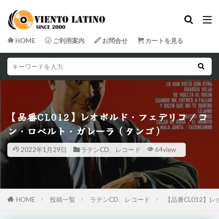
HOME
ご利用案内
お問合せ
カートを見る
【品番CL012】レオポルド・フェデリコ / コ
ン・ロベルト・ガレーラ（タンゴ）
2022年1月29日
ラテンCD、レコード
64view
HOME
投稿一覧
ラテンCD、レコード
【品番CL012】