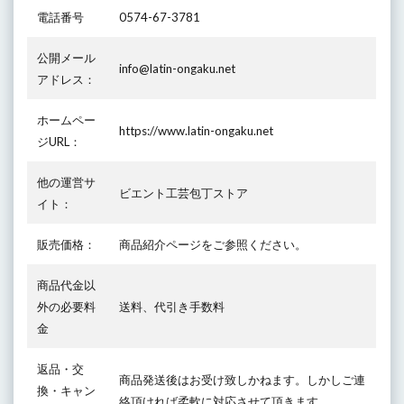
電話番号
0574-67-3781
公開メール
info@latin-ongaku.net
アドレス：
ホームペー
https://www.latin-ongaku.net
ジURL：
他の運営サ
ビエント工芸包丁ストア
イト：
販売価格：
商品紹介ページをご参照ください。
商品代金以
外の必要料
送料、代引き手数料
金
返品・交
商品発送後はお受け致しかねます。しかしご連
換・キャン
絡頂ければ柔軟に対応させて頂きます。