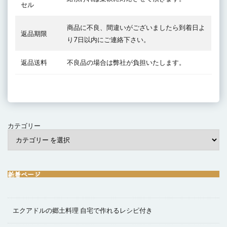
セル
商品に不良、間違いがございましたら到着日よ
返品期限
り7日以内にご連絡下さい。
返品送料
不良品の場合は弊社が負担いたします。
カテゴリー
新着ページ
エクアドルの郷土料理 自宅で作れるレシピ付き